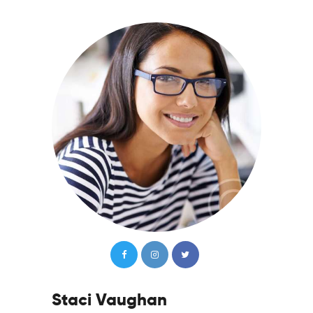
About
Services
Contact Us
Sitemap
Staci Vaughan