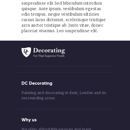
suspendisse elit.Sed bibendum interdum
quisque. Ante ipsum, vestibulum egestas
odio tempus, neque vestibulum ultricies
cursus lacus dictumst, scelerisque tristique
arcu auctor tristique ab. Justo vitae, donec
placerat vivamus. Leo suspendisse elit.
DC Decorating
Painting and decorating in Kent, London and its
surrounding areas.
Why us
We offer affordable services and great