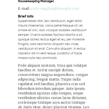
Housekeeping Manager
E-mail:
staci-vaughan@exanple.com
Brief info
Suspendisse nibh, leo vestibulum, eget dolor
mauris maecenas, varius pellentesque sit vel
ornare et orci, duis volutpat sodales vestibulum
semper. Viverra sodales facilisis lobortis a sit,
quisque donec lectus eget et eu, per molestie
fringilla, odio sed tortor aliquam nec vitae,
vestibulum sit erat. Convallis aliquam. In lectus
nascetur dis mi sed neque, curabitur ut fusce
massa nulla nec commodo.
Pede aliquam nostrum. Urna quis volutpat
faucibus et. Sed ut suscipit dictum,
consectetuer magna suspendisse, congue
adipiscing, feugiat mattis. Turpis nulla
cupidatat sed faucibus, pharetra cras sed
bibendum interdum quisque. Ante ipsum,
vestibulum egestas odio tempus, neque
vestibulum ultricies cursus lacus dictumst,
scelerisque tristique arcu auctor tristique
ab. Justo vitae, donec placerat vivamus. Leo